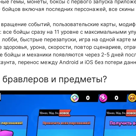
ные гемы, монеты, боксы с первого запуска прилож
+ бойцов включая последних персонажей, все скины 
, вращение событий, пользовательские карты, моди
 все бойцы сразу на 11 уровне с максимальными у
 лобби, быстрые перезапуски, игра на одной карте м
 здоровья, урона, скорости, повтор сценариев, отр
е бойцы и механики появляются через 2-5 дней пос
аунта, перенос между Android и iOS без потери дан
х бравлеров и предметы?