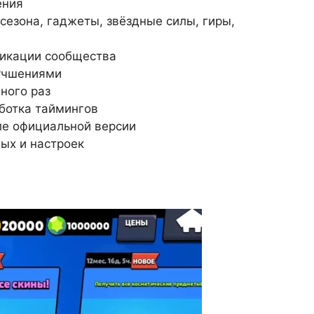
ения
сезона, гаджеты, звёздные силы, гиры,
фикации сообщества
лучшениями
ного раз
аботка таймингов
ле официальной версии
ных и настроек