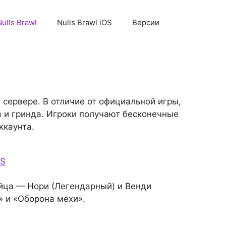
Nulls Brawl
Nulls Brawl iOS
Версии
 сервере. В отличие от официальной игры,
в и гринда. Игроки получают бесконечные
ккаунта.
OS
ойца — Нори (Легендарный) и Венди
» и «Оборона мехи».