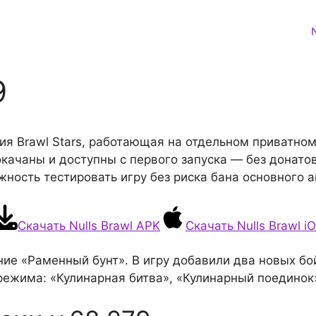
9
ия Brawl Stars, работающая на отдельном приватном
качаны и доступны с первого запуска — без донато
жность тестировать игру без риска бана основного а
Скачать Nulls Brawl APK
Скачать Nulls Brawl i
ение «Раменный бунт». В игру добавили два новых б
режима: «Кулинарная битва», «Кулинарный поединок