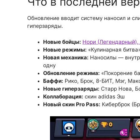
Что в последней вер
Обновление вводит систему наносил и сл
гиперзаряды.
Новые бойцы:
Нори (Легендарный),
Новые режимы:
«Кулинарная битва»
Новая механика:
Наносилы — внутри
одну
Обновление режима:
«Покорение ба
Баффи:
Рико, Брок, 8-БИТ, Мэг, Ма
Новые гиперзаряды:
Старр Нова, Б
Коллаборация:
скин adidas Эш
Новый скин Pro Pass:
Киберброк (Бр