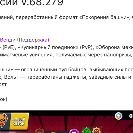
сии v.68.279
ияний, переработанный формат «Покорения башни»,
 Венди (Поддержка)
 (PvE), «Кулинарный поединок» (PvP), «Оборона мехи
матчевые усиления, получаемые через нанопризы;
шни» — ограниченный пул бойцов, выбывающих пос
кс, Вольт — переработаны гаджеты, звёздные силы и
олт
ок)