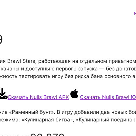
9
ия Brawl Stars, работающая на отдельном приватном
качаны и доступны с первого запуска — без донато
жность тестировать игру без риска бана основного а
Скачать Nulls Brawl APK
Скачать Nulls Brawl i
ение «Раменный бунт». В игру добавили два новых б
режима: «Кулинарная битва», «Кулинарный поединок