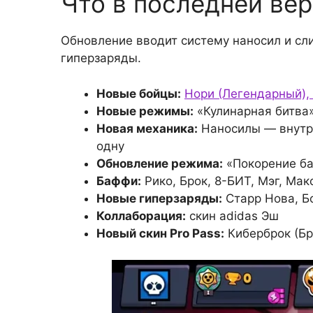
Что в последней вер
Обновление вводит систему наносил и сл
гиперзаряды.
Новые бойцы:
Нори (Легендарный),
Новые режимы:
«Кулинарная битва»
Новая механика:
Наносилы — внутри
одну
Обновление режима:
«Покорение ба
Баффи:
Рико, Брок, 8-БИТ, Мэг, Ма
Новые гиперзаряды:
Старр Нова, Б
Коллаборация:
скин adidas Эш
Новый скин Pro Pass:
Киберброк (Бр