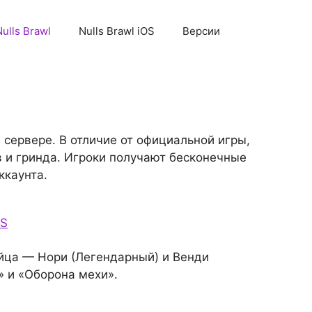
Nulls Brawl
Nulls Brawl iOS
Версии
 сервере. В отличие от официальной игры,
в и гринда. Игроки получают бесконечные
ккаунта.
OS
ойца — Нори (Легендарный) и Венди
» и «Оборона мехи».