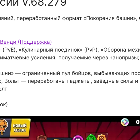
сии v.68.279
ияний, переработанный формат «Покорения башни»,
 Венди (Поддержка)
 (PvE), «Кулинарный поединок» (PvP), «Оборона мехи
матчевые усиления, получаемые через нанопризы;
шни» — ограниченный пул бойцов, выбывающих пос
кс, Вольт — переработаны гаджеты, звёздные силы и
олт
ок)