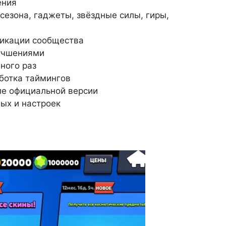
ения
сезона, гаджеты, звёздные силы, гиры,
фикации сообщества
лучшениями
ного раз
аботка таймингов
ле официальной версии
ных и настроек