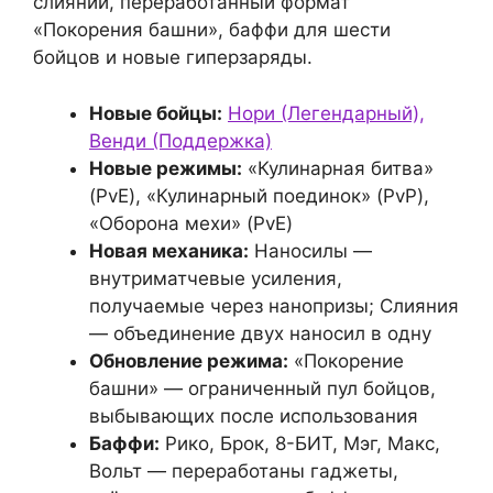
слияний, переработанный формат
«Покорения башни», баффи для шести
бойцов и новые гиперзаряды.
Новые бойцы:
Нори (Легендарный),
Венди (Поддержка)
Новые режимы:
«Кулинарная битва»
(PvE), «Кулинарный поединок» (PvP),
«Оборона мехи» (PvE)
Новая механика:
Наносилы —
внутриматчевые усиления,
получаемые через нанопризы; Слияния
— объединение двух наносил в одну
Обновление режима:
«Покорение
башни» — ограниченный пул бойцов,
выбывающих после использования
Баффи:
Рико, Брок, 8-БИТ, Мэг, Макс,
Вольт — переработаны гаджеты,